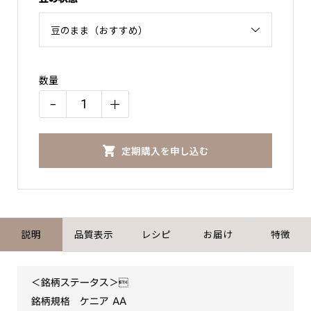
数量
−
＋
【銘
柄
定期購入を申し込む
ご
指
名】
ケ
ニ
説明
品質表示
レシピ
お届け
特徴
ア
AA
＜銘柄ステータス＞
個
銘柄規格 ケニア AA