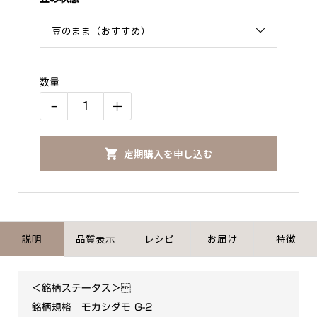
数量
−
＋
【銘
柄
定期購入を申し込む
ご
指
名】
モ
カ
説明
品質表示
レシピ
お届け
特徴
シ
ダ
＜銘柄ステータス＞
モ
銘柄規格 モカシダモ G-2
個