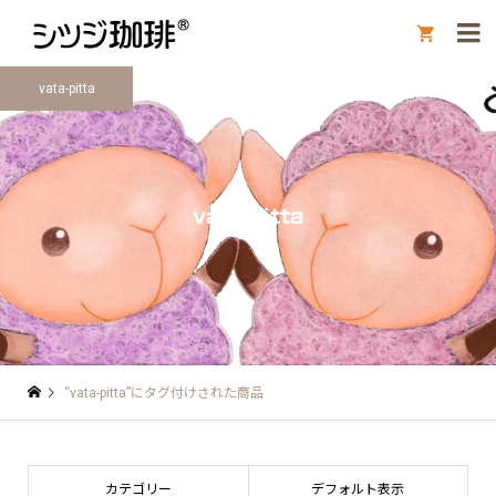

vata-pitta
vata-pitta
“vata-pitta”にタグ付けされた商品
カテゴリー
デフォルト表示