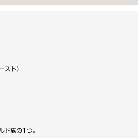
ア
ス
プ
レ
モ
モ
個
ースト）
ルド族の1つ。