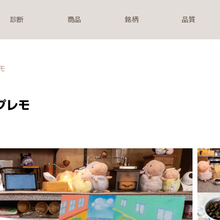
診断
商品
銘柄
品質
モ
プレモ