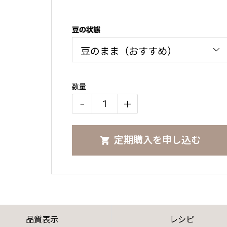
豆の状態
数量
−
＋
【銘
柄
定期購入を申し込む
ご
指
名】
コ
ロ
ン
品質表示
レシピ
ビ