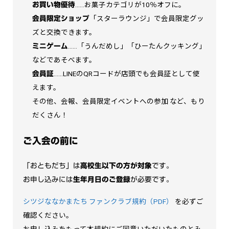
……お菓子カテゴリが10％オフに。
お買い物優待
「スターラウンジ」で会員限定グッ
会員限定ショップ
ズと交換できます。
……「うんだめし」「ひーたんクッキング」
ミニゲーム
などであそべます。
……LINEのQRコードが店頭でも会員証として使
会員証
えます。
その他、会報、会員限定イベントへの参加 など、もり
だくさん！
ご入会の前に
「おともだち」は
高校生以下の方が対象
です。
お申し込みには
生年月日のご登録
が必要です。
シツジななかまたち ファンクラブ規約（PDF）
を必ずご
確認ください。