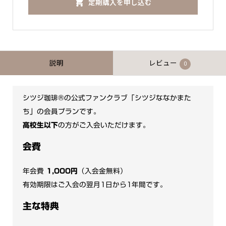
定期購入を申し込む
ン
ク
ラ
ブ】
お
説明
レビュー
0
と
も
シツジ珈琲®の公式ファンクラブ「シツジななかまた
だ
ち」の会員プランです。
ち
高校生以下
の方がご入会いただけます。
（年
会
会費
費）
年会費
1,000円
（入会金無料）
個
有効期限はご入会の翌月1日から1年間です。
主な特典