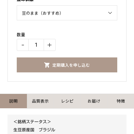
数量
−
＋
【銘
柄
定期購入を申し込む
ご
指
名】
ア
イ
説明
品質表示
レシピ
お届け
特徴
ス
コ
＜銘柄ステータス＞
ー
生豆原産国 ブラジル
ヒ