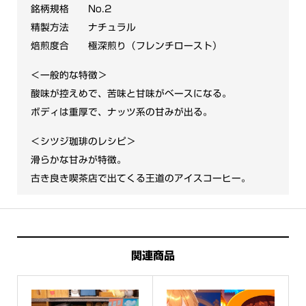
銘柄規格 No.2
ー
精製方法 ナチュラル
（ふ
焙煎度合 極深煎り（フレンチロースト）
ー
た
＜一般的な特徴＞
ん）
酸味が控えめで、苦味と甘味がベースになる。
個
ボディは重厚で、ナッツ系の甘みが出る。
＜シツジ珈琲のレシピ＞
滑らかな甘みが特徴。
古き良き喫茶店で出てくる王道のアイスコーヒー。
関連商品