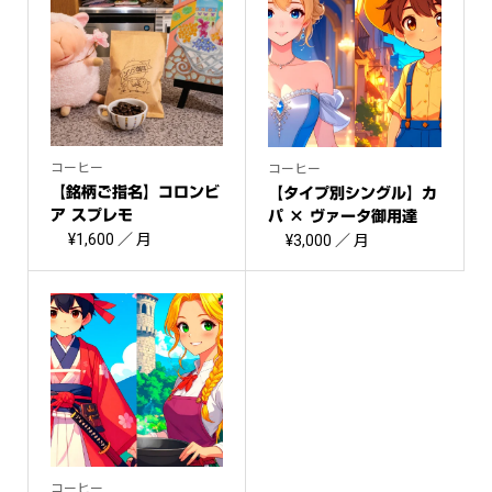
コーヒー
コーヒー
【銘柄ご指名】コロンビ
【タイプ別シングル】カ
ア スプレモ
パ × ヴァータ御用達
¥
1,600
／ 月
コ...
¥
3,000
／ 月
コーヒー