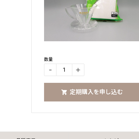
数量
−
＋
【タ
イ
定期購入を申し込む
プ
別
セ
ッ
ト】
ヴ