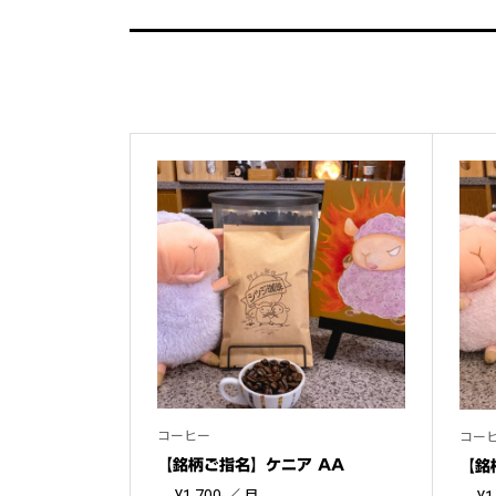
コーヒー
コー
【銘柄ご指名】ケニア AA
【銘
¥
1,700
／ 月