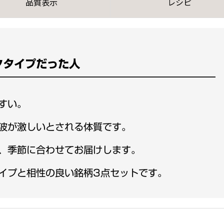
品質表示
レシピ
ァ
ー
タ
×
タタイプだった人
ピ
ッ
タ
すい。
御
用
波が激しいとされる体質です。
達
セ
、季節に合わせてお届けします。
ッ
イプと相性の良い銘柄3点セットです。
ト
100g×3
種
類