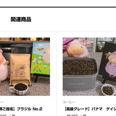
セ
ッ
ト
関連商品
個
ヒー
コーヒー
柄ご指名】ブラジル No.2
【高級グレード】パナマ ゲイ