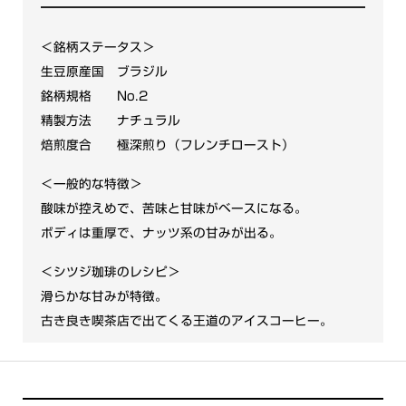
＜銘柄ステータス＞
生豆原産国 ブラジル
銘柄規格 No.2
精製方法 ナチュラル
焙煎度合 極深煎り（フレンチロースト）
＜一般的な特徴＞
酸味が控えめで、苦味と甘味がベースになる。
ボディは重厚で、ナッツ系の甘みが出る。
＜シツジ珈琲のレシピ＞
滑らかな甘みが特徴。
古き良き喫茶店で出てくる王道のアイスコーヒー。