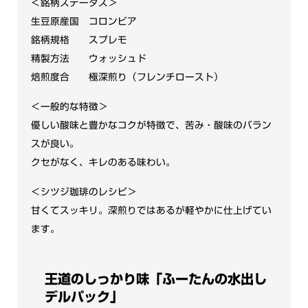
＜銘柄ステータス＞
パ
生豆原産国 コロンビア
ッ
銘柄規格 スプレモ
ク）
精製方法 ウォッシュド
500ml
焙煎度合 極深煎り（フレンチロースト）
用
＜一般的な特徴＞
2
優しい酸味と豊かなコクが特徴で、苦み・酸味のバラン
種
スが良い。
類
クセがなく、キレのある味わい。
×2
＜シツジ珈琲のレシピ＞
個
甘くてスッキリ。深煎りではあるが軽やかに仕上げてい
ます。
王道のしっかり味「ふーたんの水出し
デルパック」