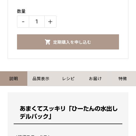
数量
−
＋
【銘
柄
定期購入を申し込む
ご
指
名】
ア
イ
説明
品質表示
レシピ
お届け
特徴
ス
コ
ー
あまくてスッキリ「ひーたんの水出し
ヒ
デルパック」
ー
（デ
ル