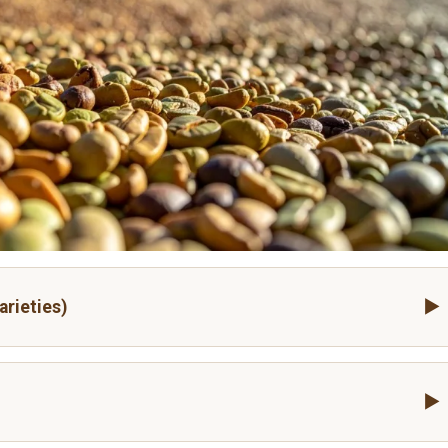
eties)