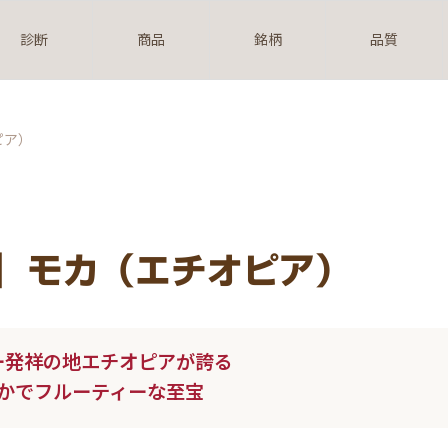
診断
商品
銘柄
品質
ピア）
】モカ（エチオピア）
ー発祥の地エチオピアが誇る
かでフルーティーな至宝