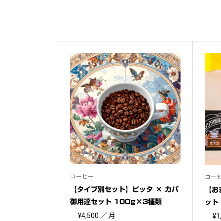
コーヒー
コー
【タイプ別セット】ピッタ × カパ
【お
御用達セット 100g×3種類
ット
¥
4,500
／ 月
¥
1