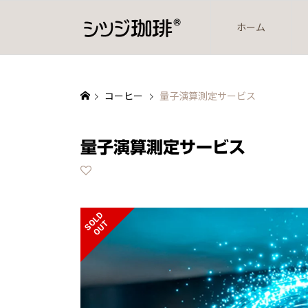
ホーム
コーヒー
量子演算測定サービス
量子演算測定サービス
S
L
D
O
U
O
T