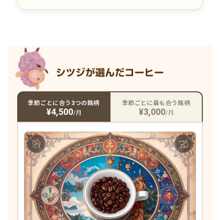
シツジが選んだコーヒー
季節ごとに合う3つの銘柄
季節ごとに最も合う銘柄
¥4,500
¥3,000
/月
/月