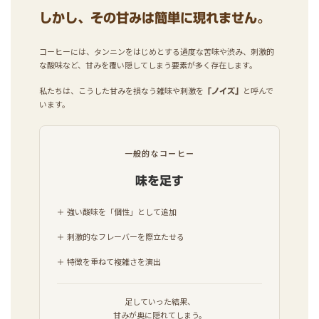
しかし、その甘みは簡単に現れません。
コーヒーには、タンニンをはじめとする過度な苦味や渋み、刺激的
な酸味など、甘みを覆い隠してしまう要素が多く存在します。
私たちは、こうした甘みを損なう雑味や刺激を
と呼んで
「ノイズ」
います。
一般的なコーヒー
味を足す
＋ 強い酸味を「個性」として追加
＋ 刺激的なフレーバーを際立たせる
＋ 特徴を重ねて複雑さを演出
足していった結果、
甘みが奥に隠れてしまう。