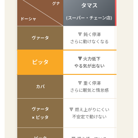
グナ
タマス
ラ
(スーパー・チェーン店)
(スペシ
ドーシャ
🔻 鈍く停滞
⚡ 
ヴァータ
さらに動けなくなる
不安と
🔻 火力低下
🔥
ピッタ
やる気が出ない
イラ
🔻 重く停滞
⚡ 
カパ
さらに眠気と惰怠感
疲弊
ヴァータ
🔻 燃え上がりにくい
🔥 オ
不安定で動けない
不安とイ
× ピッタ