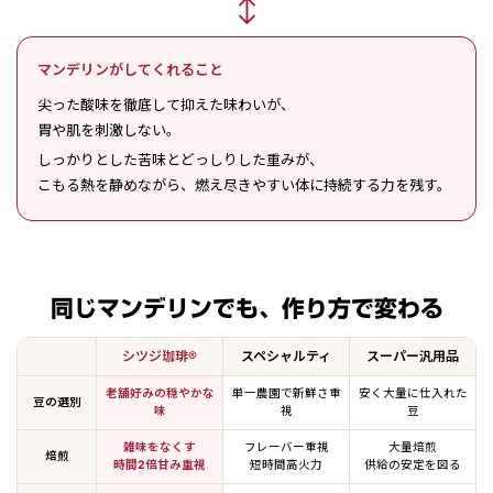
↕
マンデリンがしてくれること
尖った酸味を徹底して抑えた味わいが、
胃や肌を刺激しない。
しっかりとした苦味とどっしりした重みが、
こもる熱を静めながら、燃え尽きやすい体に持続する力を残す。
同じマンデリンでも、作り方で変わる
シツジ珈琲®
スペシャルティ
スーパー汎用品
老舗好みの穏やかな
単一農園で新鮮さ重
安く大量に仕入れた
豆の選別
味
視
豆
雑味をなくす
フレーバー重視
大量焙煎
焙煎
時間2倍甘み重視
短時間高火力
供給の安定を図る