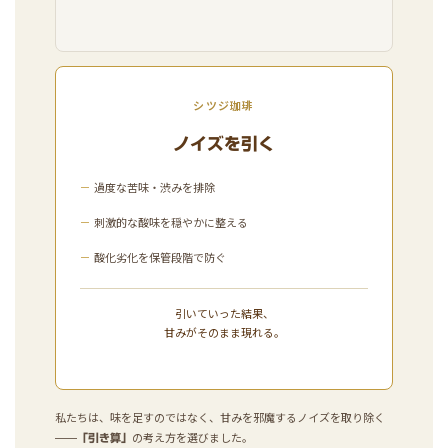
シツジ珈琲
ノイズを引く
－
過度な苦味・渋みを排除
－
刺激的な酸味を穏やかに整える
－
酸化劣化を保管段階で防ぐ
引いていった結果、
甘みがそのまま現れる。
私たちは、味を足すのではなく、甘みを邪魔するノイズを取り除く
——
の考え方を選びました。
「引き算」