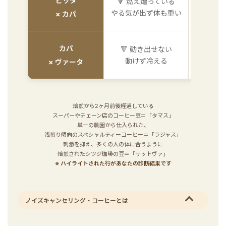
ピッタ
🔻 燃え燻っている
🔥 キ
やる気が出ず体も重い
炎
× カパ
カパ
🔻 動き出せない
⚡ 無茶
動けず冷える
不安
× ヴァータ
焙煎から2ヶ月前後経過している
スーパーやチェーン店のコーヒー豆＝「タマス」
単一の農園から仕入られた、
浅煎り傾向のスペシャルティーコーヒー＝「ラジャス」
刺激を抑え、多くの人の体に合うように
焙煎されたシツジ珈琲の豆＝「サットヴァ」
※ ハイライトされた行があなたの診断結果です
ノイズキャンセリング・コーヒーとは