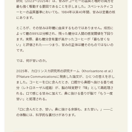
研究（2023〜2025年）は、甘みがコーヒーの品質と嗜好の両方を
最も強く駆動する要因であることを示しました。スペシャルティコ
ーヒーの品質基準においても、1984年以来40年間、甘みは定義の核
にあります。
ところが、その甘みは砂糖に由来するものではありません。焙煎に
よって糖の99%は分解され、残った糖分は人間の感覚閾値を下回り
ます。実際、最も糖分含有量が高かったコーヒーが「最も甘くな
い」と評価された——つまり、甘みの正体は糖そのものではないの
です。
では、何が甘いのか。
2025年、カロリンスカ研究所の研究チーム（Khorisantono et al.）
がNature Communicationsに発表した論文が、ひとつの答えを示し
ました。コーヒーを口に含んだとき、口腔から鼻腔へ抜ける香り成
分（レトロネーザル経路）が、脳の味覚野で「味」として再処理さ
れる。口で感じる甘みに加えて、鼻に抜ける香りが脳で「もう一度
甘い」と処理される。
「口に含んだとき、甘い。鼻に抜ける余韻も、また甘い。」——こ
の体験には、科学的な裏付けがあります。