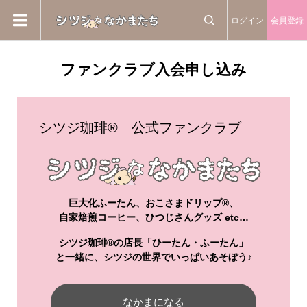
ログイン
会員登録

ファンクラブ入会申し込み
シツジ珈琲® 公式ファンクラブ
巨大化ふーたん、おこさまドリップ®、
自家焙煎コーヒー、ひつじさんグッズ etc…
シツジ珈琲®の店長「ひーたん・ふーたん」
と一緒に、シツジの世界でいっぱいあそぼう♪
なかまになる