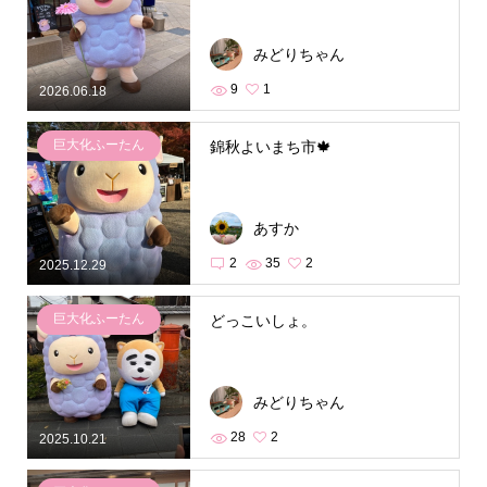
みどりちゃん
9
1
2026.06.18
巨大化ふーたん
錦秋よいまち市🍁
あすか
2
35
2
2025.12.29
巨大化ふーたん
どっこいしょ。
みどりちゃん
28
2
2025.10.21