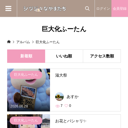
ログイン
会員登録

巨大化ふーたん
アルバム
巨大化ふーたん
新着順
いいね順
アクセス数順
巨大化ふーたん
滋大祭
あすか
7
0
2026.06.28
巨大化ふーたん
お花とパシャリ✨