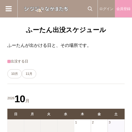
ログイン
会員登録

ふーたん出没スケジュール
ふーたんが出かける日と、その場所です。
出没する日
10月
11月
10
2026
月
日
月
火
水
木
金
土
1
2
3