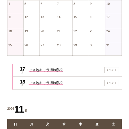
4
5
6
7
8
9
10
11
12
13
14
15
16
17
18
19
20
21
22
23
24
25
26
27
28
29
30
31
17
ご当地キャラ博in彦根
イベント
土
18
ご当地キャラ博in彦根
イベント
日
11
2026
月
日
月
火
水
木
金
土