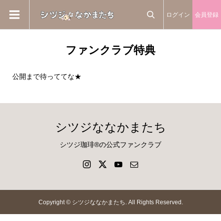
ログイン
会員登録

ファンクラブ特典
公開まで待っててな★
シツジななかまたち
シツジ珈琲®の公式ファンクラブ
Copyright ©
シツジななかまたち. All Rights Reserved.