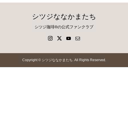
シツジななかまたち
シツジ珈琲®の公式ファンクラブ
Copyright ©
シツジななかまたち. All Rights Reserved.