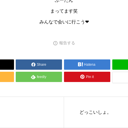
ふーたん
まってます笑
みんなで会いに行こう❤︎
報告する
Share
Hatena
feedly
Pin it
）
どっこいしょ。