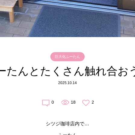
巨大化ふーたん
ーたんとたくさん触れ合お
2025.10.14
0
18
2
シツジ珈琲店内で…