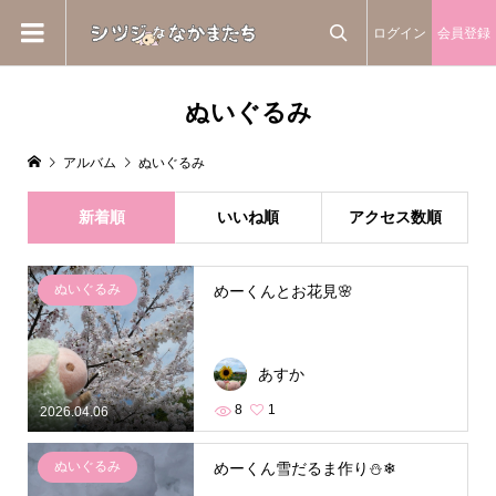
ログイン
会員登録

ぬいぐるみ
アルバム
ぬいぐるみ
新着順
いいね順
アクセス数順
ぬいぐるみ
めーくんとお花見🌸
あすか
8
1
2026.04.06
ぬいぐるみ
めーくん雪だるま作り⛄❄