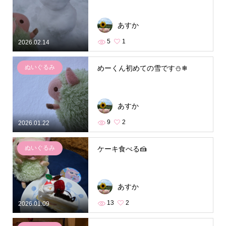
あすか
5
1
2026.02.14
ぬいぐるみ
めーくん初めての雪です⛄❄
あすか
9
2
2026.01.22
ぬいぐるみ
ケーキ食べる🍰
あすか
13
2
2026.01.09