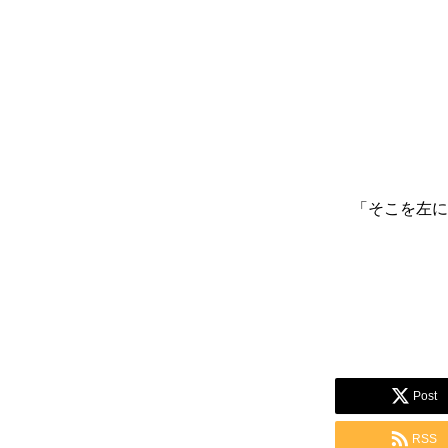
「そこを左に
Post
RSS