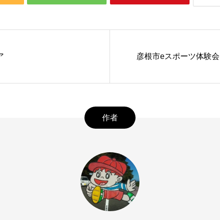
ア
彦根市eスポーツ体験会（2
作者