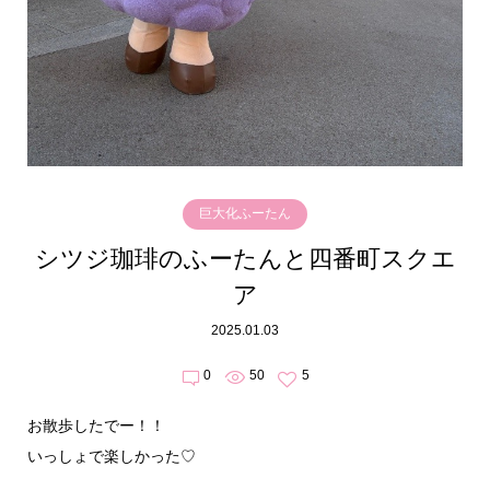
巨大化ふーたん
シツジ珈琲のふーたんと四番町スクエ
ア
2025.01.03
0
50
5
お散歩したでー！！
いっしょで楽しかった♡