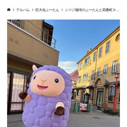
アルバム
巨大化ふーたん
シツジ珈琲のふーたんと四番町スクエア