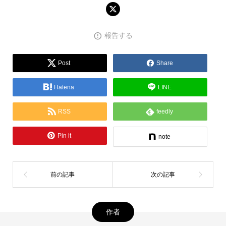
報告する
Post
Share
Hatena
LINE
RSS
feedly
Pin it
note
作者