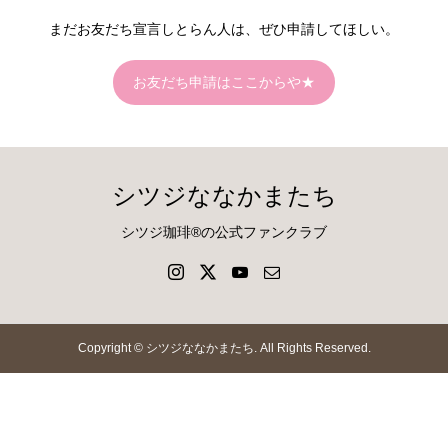
まだお友だち宣言しとらん人は、ぜひ申請してほしい。
お友だち申請はここからや★
シツジななかまたち
シツジ珈琲®の公式ファンクラブ
Copyright ©
シツジななかまたち. All Rights Reserved.