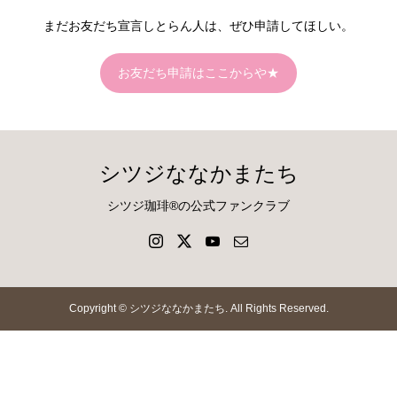
まだお友だち宣言しとらん人は、ぜひ申請してほしい。
お友だち申請はここからや★
シツジななかまたち
シツジ珈琲®の公式ファンクラブ
Copyright ©
シツジななかまたち. All Rights Reserved.