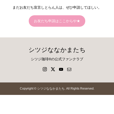
まだお友だち宣言しとらん人は、ぜひ申請してほしい。
お友だち申請はここからや★
シツジななかまたち
シツジ珈琲®の公式ファンクラブ
Copyright ©
シツジななかまたち. All Rights Reserved.